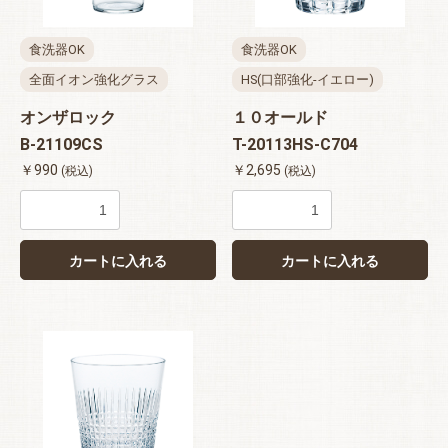
食洗器OK
食洗器OK
全面イオン強化グラス
HS(口部強化-イエロー)
オンザロック
１０オールド
B-21109CS
T-20113HS-C704
お買い物を続ける
カートへ進む
￥990
￥2,695
(税込)
(税込)
カートに入れる
カートに入れる