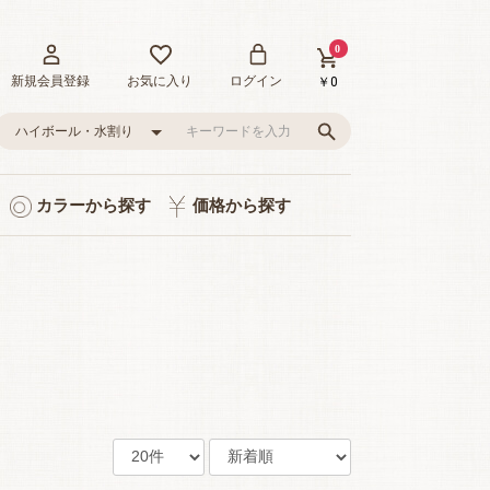
0
新規会員登録
お気に入り
ログイン
￥0
カラーから探す
価格から探す
ト入り
り
品
グレー/ブラック
ピンク/レッド
グリーン
イエロー
ブルー
0～1,000円
1,001～3,000円
3,001～5,000円
5,001～10,000円
10,001～20,000円
20,001～35,000円