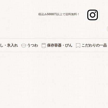
税込み5000円以上で送料無料！
し・氷入れ
うつわ
保存容器・びん
こだわりの一品
デキャンタ
ボール・水割り
ーグラスセット
スナー・足つき
ックタンブラー
グラスセット
ットカラフェ
使いのグラス
差＆カラフェ
ョットグラス
化タンブラー
ックグラス
立ちグラス
ペアセット
３個セット
５個セット
焼酎グラス
徳利・片口
タンブラー
カラフェ
酒杯
マグ
氷入れ
ペアワインセット
ワインデキャンタ
シャンパングラス
赤・白兼用ワイン
デザートグラス
ボール・小鉢
アミューズ
白ワイン
赤ワイン
プレート
小皿
キッチン雑貨
果実酒びん
保存容器
付属品
プリント・イラス
熱燗・お湯わ
伝統的工芸
縁起物
切子