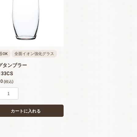
器OK
全面イオン強化グラス
グタンブラー
133CS
10
(税込)
カートに入れる