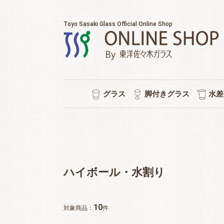
Toyo Sasaki Glass Official Online Shop
グラス
脚付きグラス
水差
耐熱マグカップ
セット販売
ウイスキー
チューハイ
タンブラー
ワイン
日本酒
ビール
焼酎
冷茶
ワイン/シャンパン/ワイン
ショートステム
カクテルグラス
ハイ
ビヤ
ピル
スタ
冷酒
ポケ
普段
水
シ
強
ロ
泡
ハイボール・水割り
10
対象商品：
件