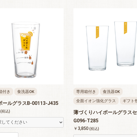
箱付き
食洗器OK
専用箱付き
食洗器OK
全面イオン強化グラス
ギフト
ールグラスB-00113-J435
0
(税込)
薄づくりハイボールグラスセ
G096-T285
￥3,850
(税込)