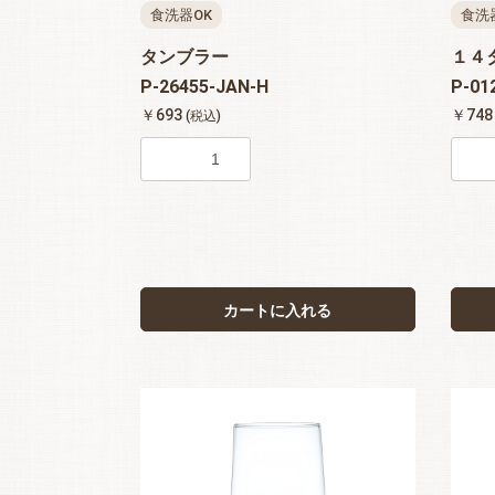
食洗器OK
食洗
タンブラー
１４
P-26455-JAN-H
P-01
￥693
￥74
(税込)
カートに入れる