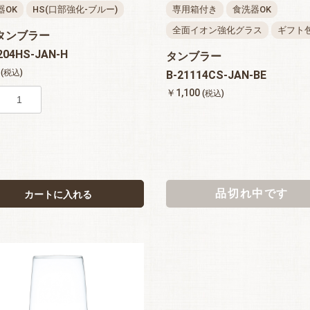
器OK
HS(口部強化-ブルー)
専用箱付き
食洗器OK
全面イオン強化グラス
ギフト
タンブラー
204HS-JAN-H
タンブラー
8
(税込)
B-21114CS-JAN-BE
お買い物を続ける
カートへ進む
￥1,100
(税込)
品切れ中です
カートに入れる