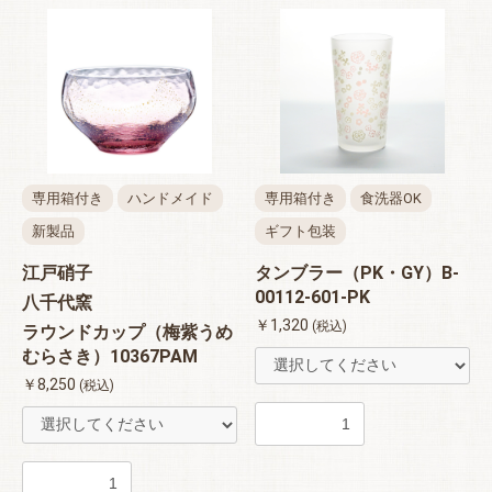
専用箱付き
ハンドメイド
専用箱付き
食洗器OK
新製品
ギフト包装
江戸硝子
タンブラー（PK・GY）B-
00112-601-PK
八千代窯
￥1,320
(税込)
ラウンドカップ（梅紫うめ
むらさき）10367PAM
￥8,250
(税込)