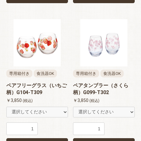
専用箱付き
食洗器OK
専用箱付き
食洗器OK
ペアフリーグラス（いちご
ペアタンブラー（さくら
柄）G104-T309
柄）G099-T302
￥3,850
￥3,850
(税込)
(税込)
お買い物を続ける
カートへ進む