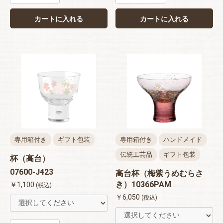
カートに入れる
カートに入れる
専用箱付き
ギフト包装
専用箱付き
ハンドメイド
伝統工芸品
ギフト包装
杯（高台）
07600-J423
高台杯（梅紫うめむらさ
き）10366PAM
￥1,100
(税込)
￥6,050
(税込)