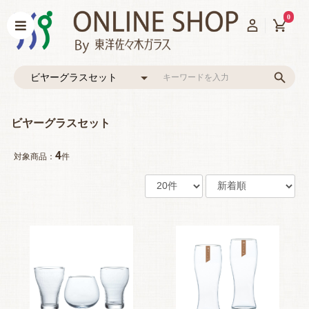
0
ビヤーグラスセット
4
対象商品：
件