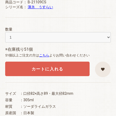
商品コード：
B-21109CS
シリーズ名：
薄氷 うすらい
数量
※在庫残り51個
51個以上ご注文の方は
こちら
よりお問い合わせください
カートに入れる
サイズ ：口径82×高さ89・最大径82mm
容量 ：305ml
材質 ：ソーダライムガラス
原産国 ：日本製