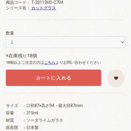
商品コード：
T-20113HS-C704
シリーズ名：
カットグラス
数量
※在庫残り18個
18個以上ご注文の方は
こちら
よりお問い合わせください
カートに入れる
サイズ ：口径87×高さ94・最大径87mm
容量 ：315ml
材質 ：ソーダライムガラス
原産国 ：日本製