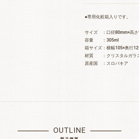
●専用化粧箱入りです。
サイズ ：口径80mm×高さ
容量 ：305ml
箱サイズ：横幅105×奥行12
材質 ：クリスタルガラ
原産国 ：スロバキア
OUTLINE