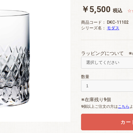
￥5,500
税込
☆
商品コード：
DKC-11102
シリーズ名：
モダス
ラッピングについて ※
数量
※在庫残り9個
9個以上ご注文の方は
こちら
カー