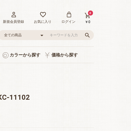
0
新規会員登録
お気に入り
ログイン
￥0
カラーから探す
価格から探す
ト入り
り
品
グレー/ブラック
ピンク/レッド
グリーン
イエロー
ブルー
0～1,000円
1,001～3,000円
3,001～5,000円
5,001～10,000円
10,001～20,000円
20,001～35,000円
-11102