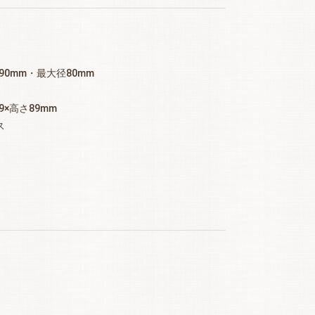
90mm・最大径80mm
9×高さ89mm
ス