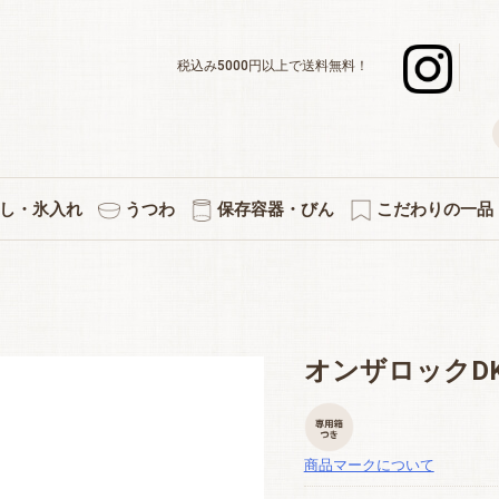
税込み5000円以上で送料無料！
し・氷入れ
うつわ
保存容器・びん
こだわりの一品
デキャンタ
ボール・水割り
ーグラスセット
スナー・足つき
ックタンブラー
グラスセット
ットカラフェ
使いのグラス
差＆カラフェ
ョットグラス
化タンブラー
ックグラス
立ちグラス
ペアセット
３個セット
５個セット
焼酎グラス
徳利・片口
タンブラー
カラフェ
酒杯
マグ
氷入れ
ペアワインセット
ワインデキャンタ
シャンパングラス
赤・白兼用ワイン
デザートグラス
ボール・小鉢
アミューズ
白ワイン
赤ワイン
プレート
小皿
キッチン雑貨
果実酒びん
保存容器
付属品
プリント・イラス
熱燗・お湯わ
伝統的工芸
縁起物
切子
オンザロックDKC
商品マークについて