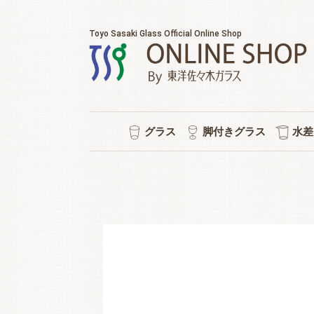
Toyo Sasaki Glass Official Online Shop
グラス
脚付きグラス
水差
耐熱マグカップ
セット販売
ウイスキー
チューハイ
タンブラー
ワイン
日本酒
ビール
焼酎
冷茶
ワイン/シャンパン/ワイン
ショートステム
カクテルグラス
ハイ
ビヤ
ピル
スタ
冷酒
ポケ
普段
水
シ
強
ロ
泡