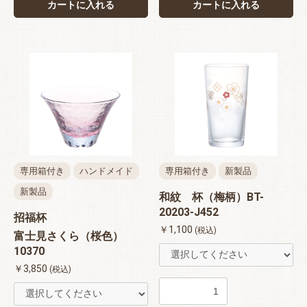
カートに入れる
カートに入れる
専用箱付き
ハンドメイド
専用箱付き
新製品
新製品
和紋 杯（梅柄）BT-
20203-J452
招福杯
￥1,100
(税込)
富士見さくら（桜色）
10370
￥3,850
(税込)