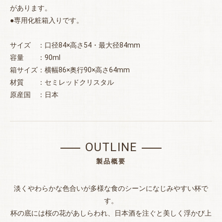
があります。
●専用化粧箱入りです。
サイズ ：口径84×高さ54・最大径84mm
容量 ：90ml
箱サイズ：横幅86×奥行90×高さ64mm
お買い物を続ける
カートへ進む
材質 ：セミレッドクリスタル
原産国 ：日本
OUTLINE
製品概要
淡くやわらかな色合いが多様な食のシーンになじみやすい杯で
す。
杯の底には桜の花があしらわれ、日本酒を注ぐと美しく浮かび上