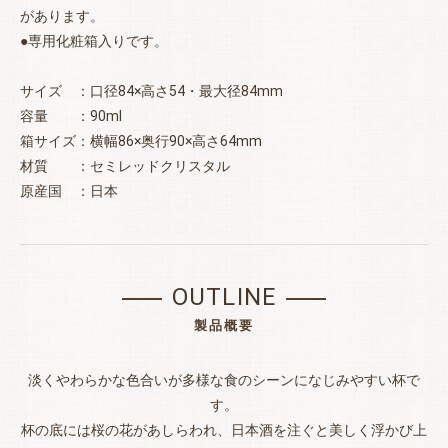
があります。
●専用化粧箱入りです。
サイズ ：口径84×高さ54・最大径84mm
容量 ：90ml
箱サイズ：横幅86×奥行90×高さ64mm
お買い物を続ける
カートへ進む
材質 ：セミレッドクリスタル
原産国 ：日本
OUTLINE
製品概要
淡くやわらかな色合いが多様な食のシーンになじみやすい杯で
す。
杯の底には桜の花があしらわれ、日本酒を注ぐと美しく浮かび上