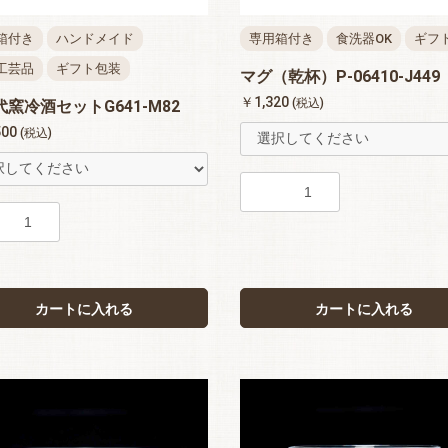
箱付き
ハンドメイド
専用箱付き
食洗器OK
ギフ
工芸品
ギフト包装
マグ（乾杯）P-06410-J449
￥1,320
(税込)
窯冷酒セットG641-M82
500
(税込)
カートに入れる
カートに入れる