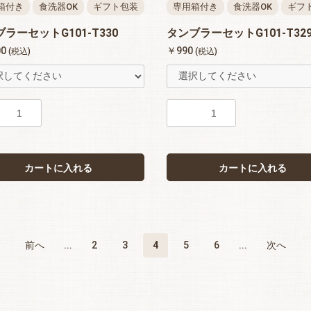
箱付き
食洗器OK
ギフト包装
専用箱付き
食洗器OK
ギフ
ラーセットG101-T330
タンブラーセットG101-T32
00
￥990
(税込)
(税込)
カートに入れる
カートに入れる
前へ
...
2
3
4
5
6
...
次へ