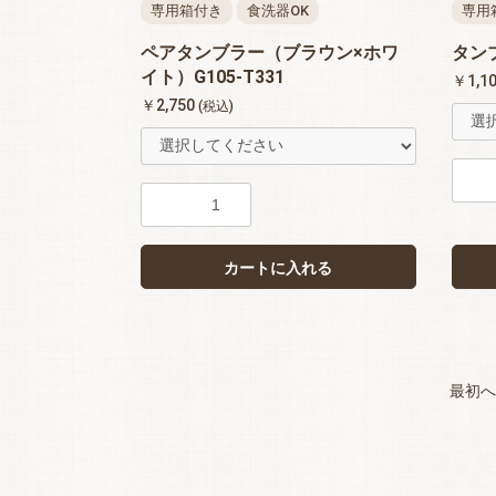
専用箱付き
食洗器OK
専用
ペアタンブラー（ブラウン×ホワ
タンブ
イト）G105-T331
￥1,1
￥2,750
(税込)
カートに入れる
最初へ