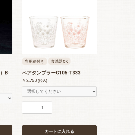
専用箱付き
食洗器OK
）B-
ペアタンブラーG106-T333
￥2,750
(税込)
カートに入れる