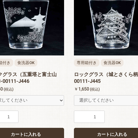
箱付き
食洗器OK
専用箱付き
食洗器OK
クグラス（五重塔と富士山
ロックグラス（城とさくら柄
00111-J446
00111-J445
50
￥1,650
(税込)
(税込)
お買い物を続ける
カートへ進む
カートに入れる
カートに入れる