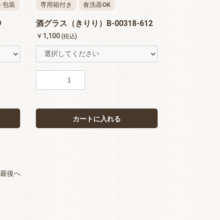
ト包装
専用箱付き
食洗器OK
9
酒グラス（きりり）B-00318-612
￥1,100
(税込)
カートに入れる
最後へ