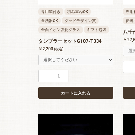
専用箱付き
積み重ねOK
専用
食洗器OK
グッドデザイン賞
伝統
全面イオン強化グラス
ギフト包装
八千代
￥27,
タンブラーセットG107-T334
￥2,200
(税込)
カートに入れる