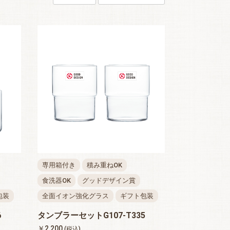
専用箱付き
積み重ねOK
食洗器OK
グッドデザイン賞
包装
全面イオン強化グラス
ギフト包装
6
タンブラーセットG107-T335
￥2,200
(税込)