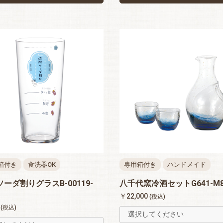
箱付き
食洗器OK
専用箱付き
ハンドメイド
ーダ割りグラスB-00119-
八千代窯冷酒セットG641-M8
￥22,000
(税込)
0
(税込)