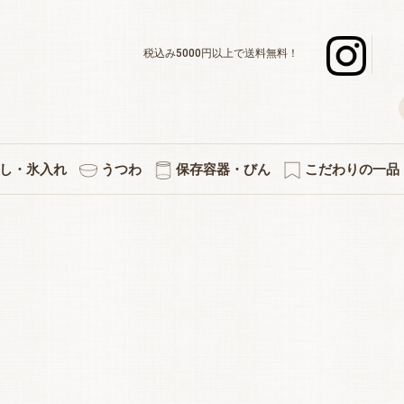
税込み5000円以上で送料無料！
し・氷入れ
うつわ
保存容器・びん
こだわりの一品
デキャンタ
ボール・水割り
ーグラスセット
スナー・足つき
ックタンブラー
グラスセット
ットカラフェ
使いのグラス
差＆カラフェ
ョットグラス
化タンブラー
ックグラス
立ちグラス
ペアセット
３個セット
５個セット
焼酎グラス
徳利・片口
タンブラー
カラフェ
酒杯
マグ
氷入れ
ペアワインセット
ワインデキャンタ
シャンパングラス
赤・白兼用ワイン
デザートグラス
ボール・小鉢
アミューズ
白ワイン
赤ワイン
プレート
小皿
キッチン雑貨
果実酒びん
保存容器
付属品
プリント・イラス
熱燗・お湯わ
伝統的工芸
縁起物
切子