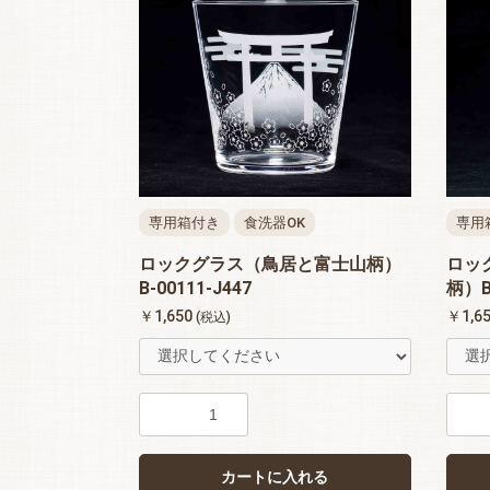
専用箱付き
食洗器OK
専用
ロックグラス（鳥居と富士山柄）
ロッ
B-00111-J447
柄）B-
￥1,650
￥1,6
(税込)
カートに入れる