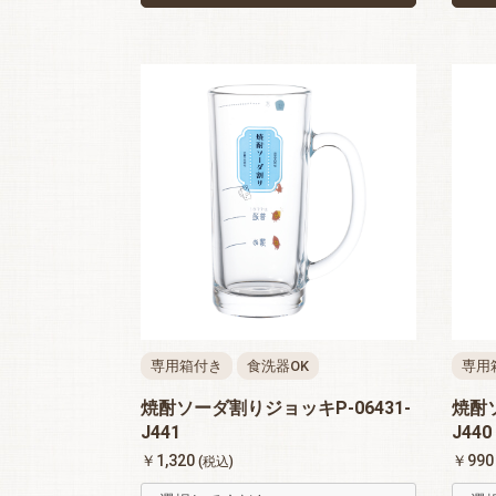
専用箱付き
食洗器OK
専用
焼酎ソーダ割りジョッキP-06431-
焼酎ソ
J441
J440
￥1,320
￥99
(税込)