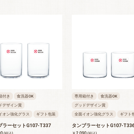
箱付き
食洗器OK
専用箱付き
食洗器OK
ドデザイン賞
グッドデザイン賞
イオン強化グラス
ギフト包装
全面イオン強化グラス
ギフト
ラーセットG107-T337
タンブラーセットG107-T33
90
￥2,090
(税込)
(税込)