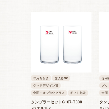
専用箱付き
食洗器OK
専用
グッドデザイン賞
グッ
全面イオン強化グラス
ギフト包装
全面
タンブラーセットG107-T338
タンブ
￥2,310
￥2,0
(税込)