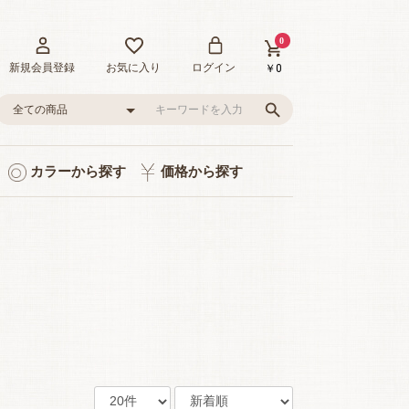
0
新規会員登録
お気に入り
ログイン
￥0
カラーから探す
価格から探す
ト入り
り
品
グレー/ブラック
ピンク/レッド
グリーン
イエロー
ブルー
0～1,000円
1,001～3,000円
3,001～5,000円
5,001～10,000円
10,001～20,000円
20,001～35,000円