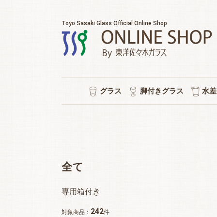
Toyo Sasaki Glass Official Online Shop
グラス
脚付きグラス
水差
耐熱マグカップ
セット販売
ウイスキー
チューハイ
タンブラー
ワイン
日本酒
ビール
焼酎
冷茶
ワイン/シャンパン/ワイン
ショートステム
カクテルグラス
ハイ
ビヤ
ピル
スタ
冷酒
ポケ
普段
水
シ
強
ロ
泡
全て
専用箱付き
242
対象商品：
件