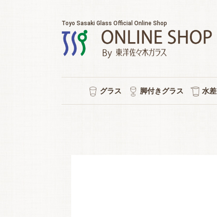
Toyo Sasaki Glass Official Online Shop
グラス
脚付きグラス
水差
耐熱マグカップ
セット販売
ウイスキー
チューハイ
タンブラー
ワイン
日本酒
ビール
焼酎
冷茶
ワイン/シャンパン/ワイン
ショートステム
カクテルグラス
ハイ
ビヤ
ピル
スタ
冷酒
ポケ
普段
水
シ
強
ロ
泡