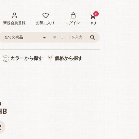
0
新規会員登録
お気に入り
ログイン
￥0
カラーから探す
価格から探す
ト入り
り
品
グレー/ブラック
ピンク/レッド
グリーン
イエロー
ブルー
0～1,000円
1,001～3,000円
3,001～5,000円
5,001～10,000円
10,001～20,000円
20,001～35,000円
）
HB