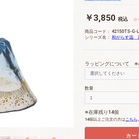
￥3,850
税込
☆
商品コード：
42150TS-G-
シリーズ名：
和がらす温 
ラッピングについて ※
数量
※在庫残り14個
14個以上ご注文の方は
こちら
カー