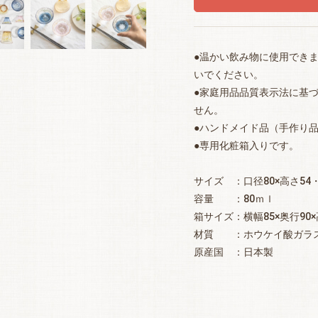
●温かい飲み物に使用でき
いでください。
●家庭用品品質表示法に基づ
せん。
●ハンドメイド品（手作り
●専用化粧箱入りです。
サイズ ：口径80×高さ54
容量 ：80ｍｌ
箱サイズ：横幅85×奥行90×
材質 ：ホウケイ酸ガラ
原産国 ：日本製