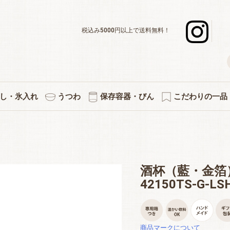
税込み5000円以上で送料無料！
し・氷入れ
うつわ
保存容器・びん
こだわりの一品
デキャンタ
ボール・水割り
ーグラスセット
スナー・足つき
ックタンブラー
グラスセット
ットカラフェ
使いのグラス
差＆カラフェ
ョットグラス
化タンブラー
ックグラス
立ちグラス
ペアセット
３個セット
５個セット
焼酎グラス
徳利・片口
タンブラー
カラフェ
酒杯
マグ
氷入れ
ペアワインセット
ワインデキャンタ
シャンパングラス
赤・白兼用ワイン
デザートグラス
ボール・小鉢
アミューズ
白ワイン
赤ワイン
プレート
小皿
キッチン雑貨
果実酒びん
保存容器
付属品
プリント・イラス
熱燗・お湯わ
伝統的工芸
縁起物
切子
酒杯（藍・金箔
42150TS-G-LS
商品マークについて