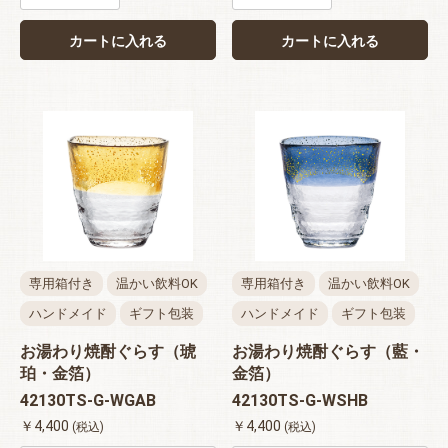
カートに入れる
カートに入れる
お買い物を続ける
カートへ進む
専用箱付き
温かい飲料OK
専用箱付き
温かい飲料OK
ハンドメイド
ギフト包装
ハンドメイド
ギフト包装
お湯わり焼酎ぐらす（琥
お湯わり焼酎ぐらす（藍・
珀・金箔）
金箔）
42130TS-G-WGAB
42130TS-G-WSHB
￥4,400
￥4,400
(税込)
(税込)