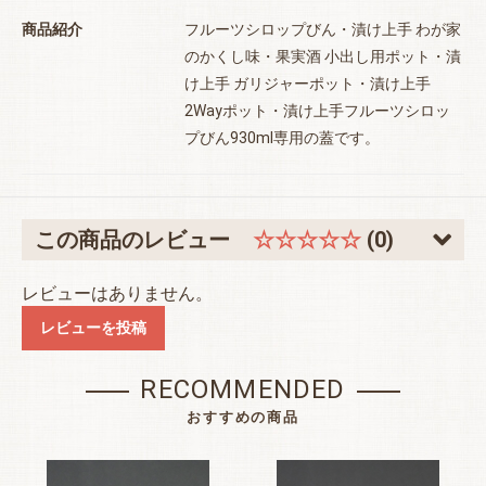
商品紹介
フルーツシロップびん・漬け上手 わが家
のかくし味・果実酒 小出し用ポット・漬
け上手 ガリジャーポット・漬け上手
2Wayポット・漬け上手フルーツシロッ
プびん930ml専用の蓋です。
お買い物を続ける
カートへ進む
この商品のレビュー
☆☆☆☆☆
(0)
レビューはありません。
レビューを投稿
RECOMMENDED
おすすめの商品