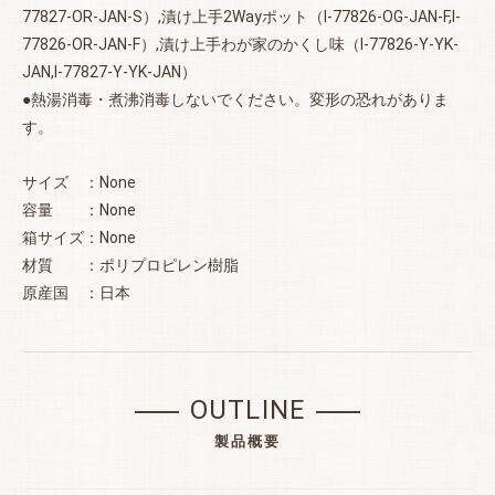
77827-OR-JAN-S）,漬け上手2Wayポット（I-77826-OG-JAN-F,I-
77826-OR-JAN-F）,漬け上手わが家のかくし味（I-77826-Y-YK-
JAN,I-77827-Y-YK-JAN）
●熱湯消毒・煮沸消毒しないでください。変形の恐れがありま
す。
サイズ ：None
容量 ：None
箱サイズ：None
材質 ：ポリプロピレン樹脂
原産国 ：日本
OUTLINE
製品概要