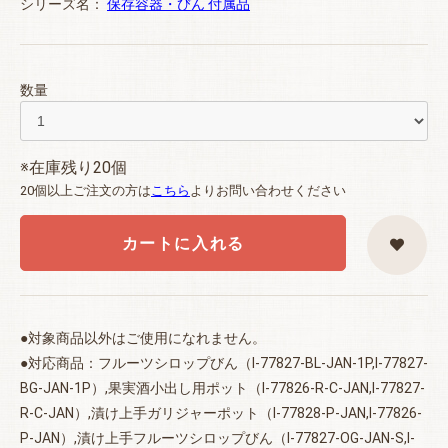
シリーズ名：
保存容器・びん 付属品
数量
※在庫残り20個
20個以上ご注文の方は
こちら
よりお問い合わせください
カートに入れる
●対象商品以外はご使用になれません。
●対応商品：フルーツシロップびん（I-77827-BL-JAN-1P,I-77827-
BG-JAN-1P）,果実酒小出し用ポット（I-77826-R-C-JAN,I-77827-
R-C-JAN）,漬け上手ガリジャーポット（I-77828-P-JAN,I-77826-
P-JAN）,漬け上手フルーツシロップびん（I-77827-OG-JAN-S,I-