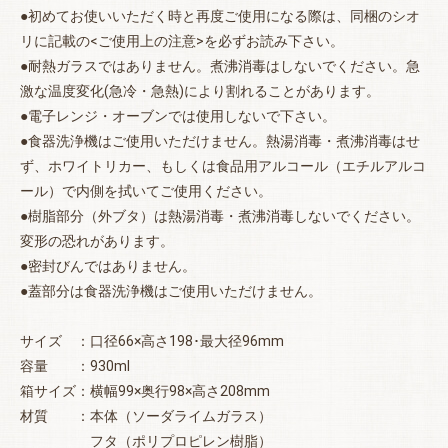
●初めてお使いいただく時と再度ご使用になる際は、同梱のシオ
リに記載の<ご使用上の注意>を必ずお読み下さい。
●耐熱ガラスではありません。煮沸消毒はしないでください。急
激な温度変化(急冷・急熱)により割れることがあります。
●電子レンジ・オーブンでは使用しないで下さい。
●食器洗浄機はご使用いただけません。熱湯消毒・煮沸消毒はせ
ず、ホワイトリカー、もしくは食品用アルコール（エチルアルコ
ール）で内側を拭いてご使用ください。
●樹脂部分（外ブタ）は熱湯消毒・煮沸消毒しないでください。
変形の恐れがあります。
●密封びんではありません。
●蓋部分は食器洗浄機はご使用いただけません。
サイズ ：口径66×高さ198･最大径96mm
容量 ：930ml
箱サイズ：横幅99×奥行98×高さ208mm
材質 ：本体（ソーダライムガラス）
フタ（ポリプロピレン樹脂）