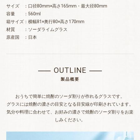
サイズ ：口径80mm×高さ165mm・最大径80mm
容量 ：560ml
箱サイズ：横幅81×奥行80×高さ170mm
材質 ：ソーダライムグラス
原産国 ：日本
OUTLINE
製品概要
おうちで簡単に焼酎のソーダ割りが作れるグラスです。
グラスには焼酎の濃さの目安となる目安線が印刷されています。
気分や料理に合わせて、お好みの濃さで焼酎のソーダ割りをお楽
しみください。