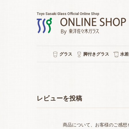
Toyo Sasaki Glass Official Online Shop
グラス
脚付きグラス
水差
耐熱マグカップ
セット販売
ウイスキー
チューハイ
タンブラー
ワイン
日本酒
ビール
焼酎
冷茶
ワイン/シャンパン/ワイン
ショートステム
カクテルグラス
ハイ
ビヤ
ピル
スタ
冷酒
ポケ
普段
水
シ
強
ロ
泡
レビューを投稿
商品について、お客様のご感想