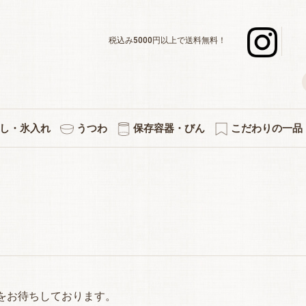
税込み5000円以上で送料無料！
し・氷入れ
うつわ
保存容器・びん
こだわりの一品
デキャンタ
ボール・水割り
ーグラスセット
スナー・足つき
ックタンブラー
グラスセット
ットカラフェ
使いのグラス
差＆カラフェ
ョットグラス
化タンブラー
ックグラス
立ちグラス
ペアセット
３個セット
５個セット
焼酎グラス
徳利・片口
タンブラー
カラフェ
酒杯
マグ
氷入れ
ペアワインセット
ワインデキャンタ
シャンパングラス
赤・白兼用ワイン
デザートグラス
ボール・小鉢
アミューズ
白ワイン
赤ワイン
プレート
小皿
キッチン雑貨
果実酒びん
保存容器
付属品
プリント・イラス
熱燗・お湯わ
伝統的工芸
縁起物
切子
をお待ちしております。