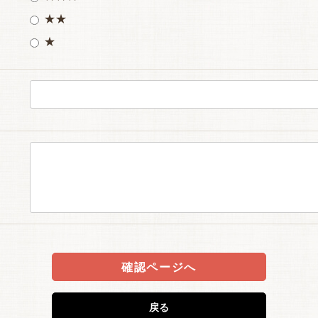
★★
★
確認ページへ
戻る