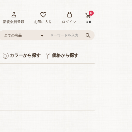
0
新規会員登録
お気に入り
ログイン
￥0
カラーから探す
価格から探す
ト入り
り
品
グレー/ブラック
ピンク/レッド
グリーン
イエロー
ブルー
0～1,000円
1,001～3,000円
3,001～5,000円
5,001～10,000円
10,001～20,000円
20,001～35,000円