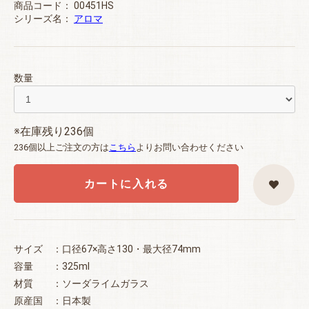
商品コード：
00451HS
シリーズ名：
アロマ
数量
※在庫残り236個
236個以上ご注文の方は
こちら
よりお問い合わせください
カートに入れる
サイズ ：口径67×高さ130・最大径74mm
容量 ：325ml
材質 ：ソーダライムガラス
原産国 ：日本製