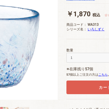
￥1,870
税込
☆
商品コード：
WA313
シリーズ名：
いろしずく
数量
※在庫残り57個
57個以上ご注文の方は
こちら
カー