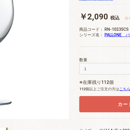
￥2,090
税込
☆
商品コード：
RN-10235CS
シリーズ名：
PALLONE 
数量
※在庫残り112個
112個以上ご注文の方は
こち
カー