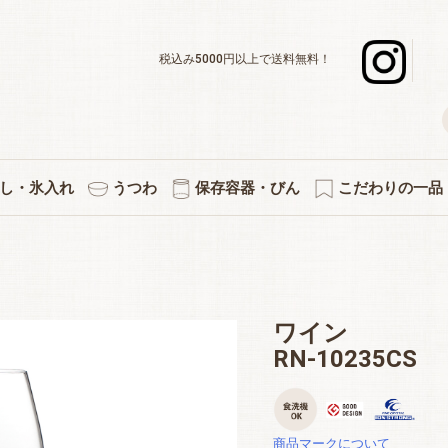
税込み5000円以上で送料無料！
し・氷入れ
うつわ
保存容器・びん
こだわりの一品
デキャンタ
ボール・水割り
ーグラスセット
スナー・足つき
ックタンブラー
グラスセット
ットカラフェ
使いのグラス
差＆カラフェ
ョットグラス
化タンブラー
ックグラス
立ちグラス
ペアセット
３個セット
５個セット
焼酎グラス
徳利・片口
タンブラー
カラフェ
酒杯
マグ
氷入れ
ペアワインセット
ワインデキャンタ
シャンパングラス
赤・白兼用ワイン
デザートグラス
ボール・小鉢
アミューズ
白ワイン
赤ワイン
プレート
小皿
キッチン雑貨
果実酒びん
保存容器
付属品
プリント・イラス
熱燗・お湯わ
伝統的工芸
縁起物
切子
ワイン
RN-10235CS
商品マークについて