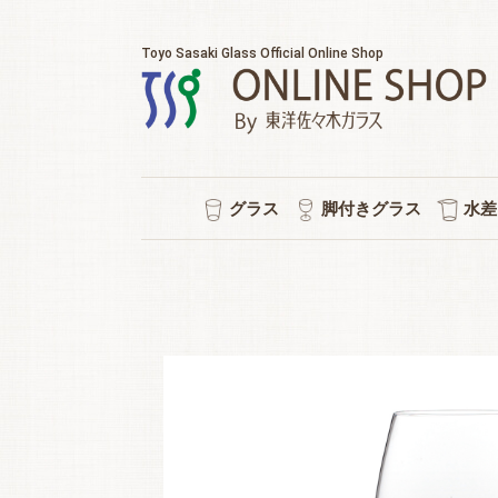
Toyo Sasaki Glass Official Online Shop
グラス
脚付きグラス
水差
耐熱マグカップ
セット販売
ウイスキー
チューハイ
タンブラー
ワイン
日本酒
ビール
焼酎
冷茶
ワイン/シャンパン/ワイン
ショートステム
カクテルグラス
ハイ
ビヤ
ピル
スタ
冷酒
ポケ
普段
水
シ
強
ロ
泡