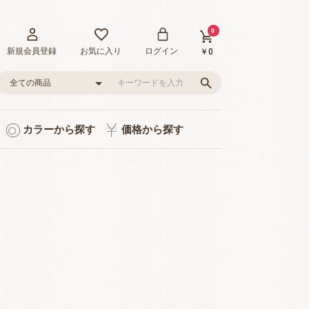
0
新規会員登録
お気に入り
ログイン
￥0
カラーから探す
価格から探す
ト入り
り
品
グレー/ブラック
ピンク/レッド
グリーン
イエロー
ブルー
0～1,000円
1,001～3,000円
3,001～5,000円
5,001～10,000円
10,001～20,000円
20,001～35,000円