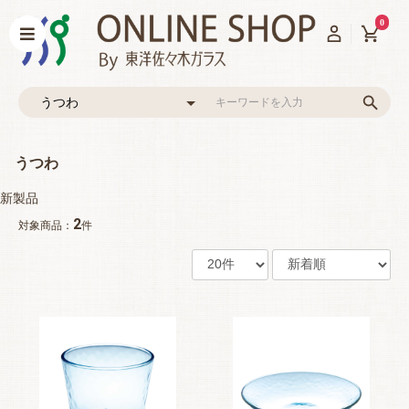
0
うつわ
新製品
2
対象商品：
件