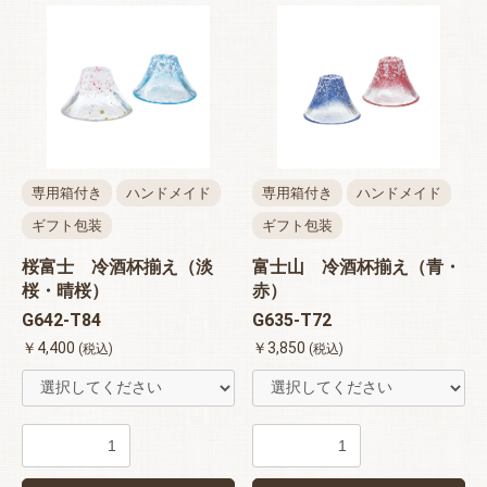
お買い物を続ける
カートへ進む
専用箱付き
ハンドメイド
専用箱付き
ハンドメイド
ギフト包装
ギフト包装
桜富士 冷酒杯揃え（淡
富士山 冷酒杯揃え（青・
桜・晴桜）
赤）
G642-T84
G635-T72
￥4,400
￥3,850
(税込)
(税込)