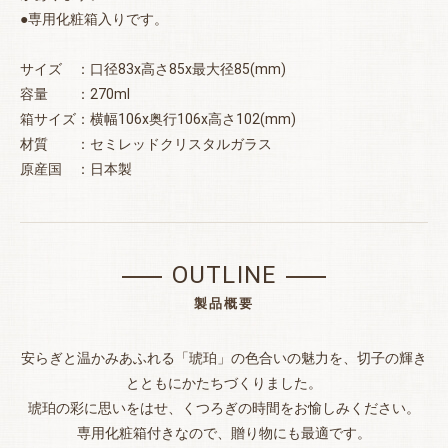
●専用化粧箱入りです。
サイズ ：口径83x高さ85x最大径85(mm)
容量 ：270ml
箱サイズ：横幅106x奥行106x高さ102(mm)
お買い物を続ける
カートへ進む
材質 ：セミレッドクリスタルガラス
原産国 ：日本製
OUTLINE
製品概要
安らぎと温かみあふれる「琥珀」の色合いの魅力を、切子の輝き
とともにかたちづくりました。
琥珀の彩に思いをはせ、くつろぎの時間をお愉しみください。
専用化粧箱付きなので、贈り物にも最適です。