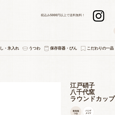
税込み5000円以上で送料無料！
し・氷入れ
うつわ
保存容器・びん
こだわりの一品
デキャンタ
ボール・水割り
ーグラスセット
スナー・足つき
ックタンブラー
グラスセット
ットカラフェ
使いのグラス
差＆カラフェ
ョットグラス
化タンブラー
ックグラス
立ちグラス
ペアセット
３個セット
５個セット
焼酎グラス
徳利・片口
タンブラー
カラフェ
酒杯
マグ
氷入れ
ペアワインセット
ワインデキャンタ
シャンパングラス
赤・白兼用ワイン
デザートグラス
ボール・小鉢
アミューズ
白ワイン
赤ワイン
プレート
小皿
キッチン雑貨
果実酒びん
保存容器
付属品
プリント・イラス
熱燗・お湯わ
伝統的工芸
縁起物
切子
江戸硝子
八千代窯
ラウンドカップ1