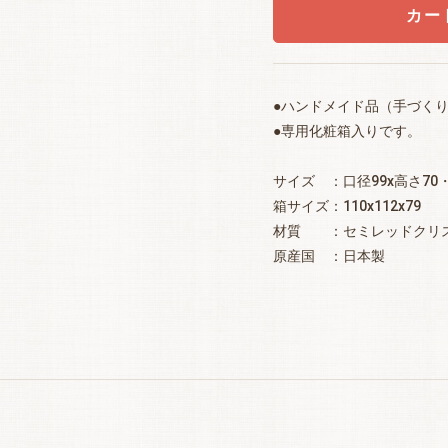
カー
●ハンドメイド品（手づく
●専用化粧箱入りです。
サイズ ：口径99x高さ70
箱サイズ：110x112x79
材質 ：セミレッドクリ
原産国 ：日本製
お買い物を続ける
カートへ進む