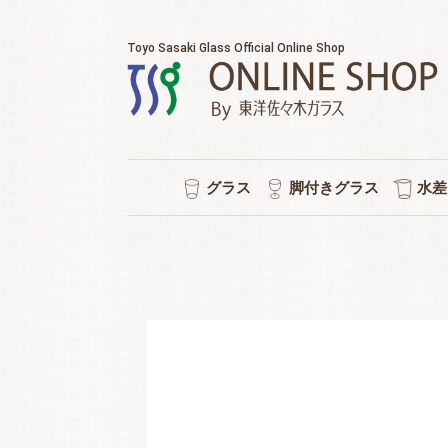
Toyo Sasaki Glass Official Online Shop
グラス
脚付きグラス
水差
耐熱マグカップ
セット販売
ウイスキー
チューハイ
タンブラー
ワイン
日本酒
ビール
焼酎
冷茶
ワイン/シャンパン/ワイン
ショートステム
カクテルグラス
ハイ
ビヤ
ピル
スタ
冷酒
ポケ
普段
水
シ
強
ロ
泡