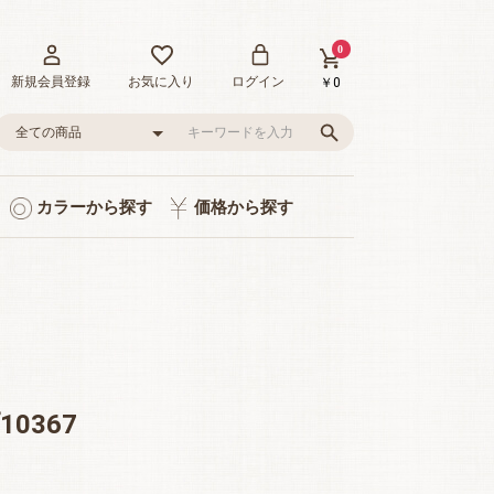
0
新規会員登録
お気に入り
ログイン
￥0
カラーから探す
価格から探す
ト入り
り
品
グレー/ブラック
ピンク/レッド
グリーン
イエロー
ブルー
0～1,000円
1,001～3,000円
3,001～5,000円
5,001～10,000円
10,001～20,000円
20,001～35,000円
0367