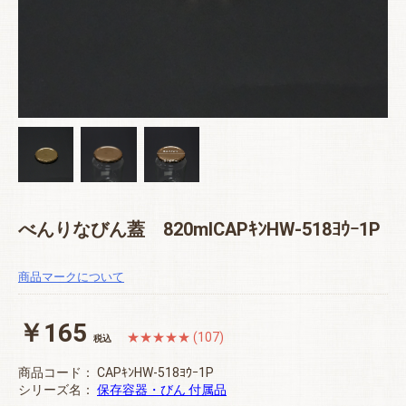
べんりなびん蓋 820mlCAPｷﾝHW-518ﾖｳｰ1P
商品マークについて
￥165
★★★★★ (107)
税込
商品コード：
CAPｷﾝHW-518ﾖｳｰ1P
シリーズ名：
保存容器・びん 付属品