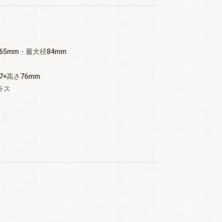
65mm・最大径84mm
7×高さ76mm
ラス