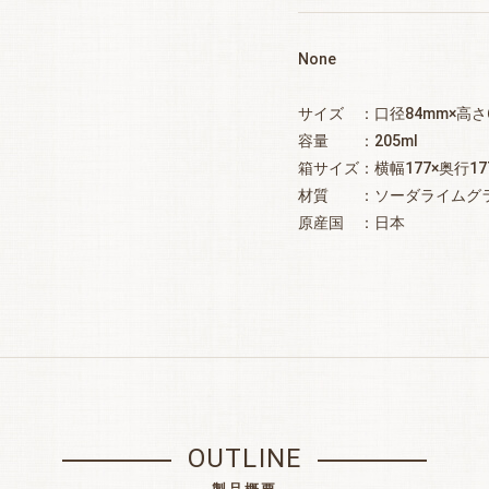
None
サイズ ：口径84mm×高さ
容量 ：205ml
箱サイズ：横幅177×奥行17
材質 ：ソーダライムグ
原産国 ：日本
お買い物を続ける
カートへ進む
OUTLINE