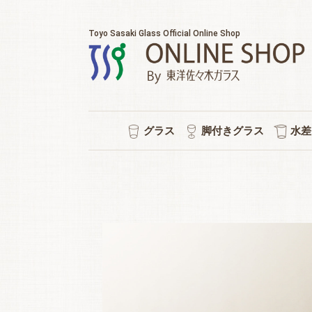
Toyo Sasaki Glass Official Online Shop
グラス
脚付きグラス
水差
耐熱マグカップ
セット販売
ウイスキー
チューハイ
タンブラー
ワイン
日本酒
ビール
焼酎
冷茶
ワイン/シャンパン/ワイン
ショートステム
カクテルグラス
ハイ
ビヤ
ピル
スタ
冷酒
ポケ
普段
水
シ
強
ロ
泡