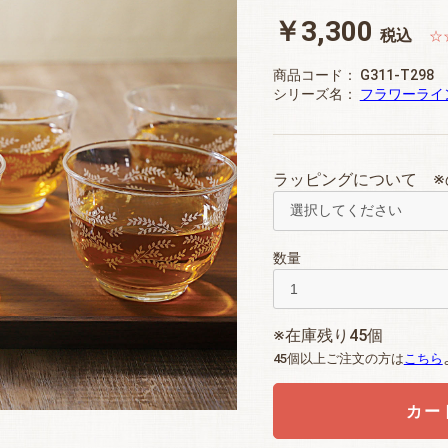
￥3,300
税込
☆
商品コード：
G311-T298
シリーズ名：
フラワーライ
ラッピングについて ※
数量
※在庫残り45個
45個以上ご注文の方は
こちら
カー