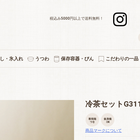
税込み5000円以上で送料無料！
し・氷入れ
うつわ
保存容器・びん
こだわりの一品
デキャンタ
ボール・水割り
ーグラスセット
スナー・足つき
ックタンブラー
グラスセット
ットカラフェ
使いのグラス
差＆カラフェ
ョットグラス
化タンブラー
ックグラス
立ちグラス
ペアセット
３個セット
５個セット
焼酎グラス
徳利・片口
タンブラー
カラフェ
酒杯
マグ
氷入れ
ペアワインセット
ワインデキャンタ
シャンパングラス
赤・白兼用ワイン
デザートグラス
ボール・小鉢
アミューズ
白ワイン
赤ワイン
プレート
小皿
キッチン雑貨
果実酒びん
保存容器
付属品
プリント・イラス
熱燗・お湯わ
伝統的工芸
縁起物
切子
冷茶セットG311
商品マークについて