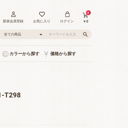
0
新規会員登録
お気に入り
ログイン
￥0
カラーから探す
価格から探す
ト入り
り
品
グレー/ブラック
ピンク/レッド
グリーン
イエロー
ブルー
0～1,000円
1,001～3,000円
3,001～5,000円
5,001～10,000円
10,001～20,000円
20,001～35,000円
-T298