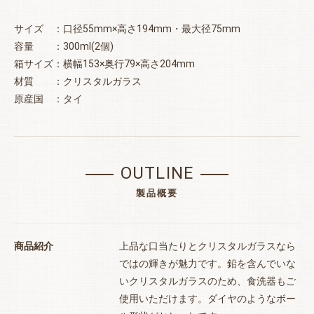
サイズ ：口径55mm×高さ194mm・最大径75mm
容量 ：300ml(2個)
箱サイズ：横幅153×奥行79×高さ204mm
材質 ：クリスタルガラス
原産国 ：タイ
OUTLINE
製品概要
お買い物を続ける
カートへ進む
商品紹介
上品な口当たりとクリスタルガラスなら
ではの輝きが魅力です。鉛を含んでいな
いクリスタルガラスのため、食洗器もご
使用いただけます。ダイヤのようなボー