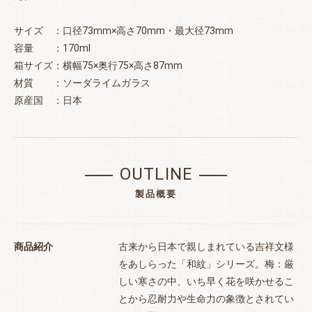
サイズ ：口径73mm×高さ70mm・最大径73mm
容量 ：170ml
箱サイズ：横幅75×奥行75×高さ87mm
材質 ：ソーダライムガラス
原産国 ：日本
OUTLINE
製品概要
商品紹介
古来から日本で親しまれている吉祥文様
をあしらった「和紋」シリーズ。梅：厳
しい寒さの中、いち早く花を咲かせるこ
とから忍耐力や生命力の象徴とされてい