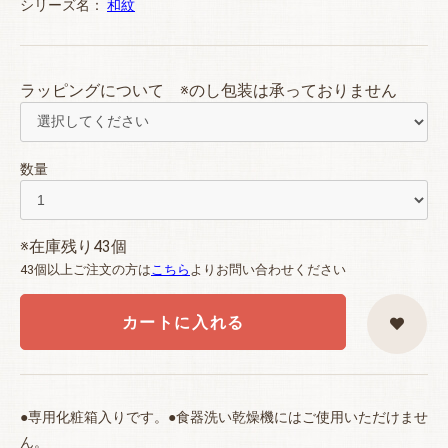
シリーズ名：
和紋
ラッピングについて ※のし包装は承っておりません
数量
※在庫残り43個
43個以上ご注文の方は
こちら
よりお問い合わせください
カートに入れる
●専用化粧箱入りです。●食器洗い乾燥機にはご使用いただけませ
ん。