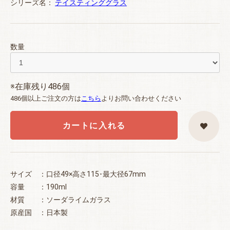
シリーズ名：
テイスティンググラス
数量
※在庫残り486個
486個以上ご注文の方は
こちら
よりお問い合わせください
カートに入れる
サイズ ：口径49×高さ115･最大径67mm
容量 ：190ml
材質 ：ソーダライムガラス
原産国 ：日本製