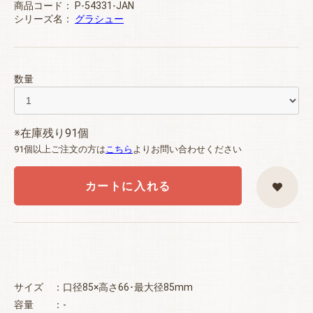
商品コード：
P-54331-JAN
シリーズ名：
グラシュー
数量
※在庫残り91個
91個以上ご注文の方は
こちら
よりお問い合わせください
カートに入れる
サイズ ：口径85×高さ66･最大径85mm
容量 ：-