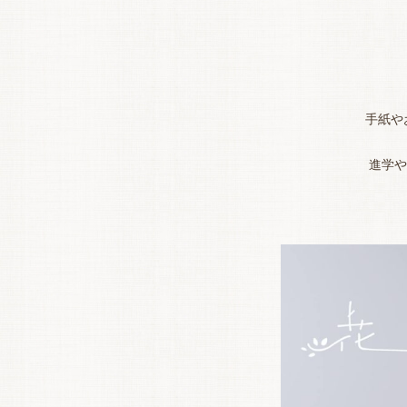
手紙や
進学や