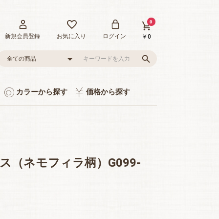
0
新規会員登録
お気に入り
ログイン
￥0
カラーから探す
価格から探す
ト入り
り
品
グレー/ブラック
ピンク/レッド
グリーン
イエロー
ブルー
0～1,000円
1,001～3,000円
3,001～5,000円
5,001～10,000円
10,001～20,000円
20,001～35,000円
ス（ネモフィラ柄）G099-