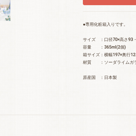
●専用化粧箱入りです。
サイズ ：口径70×高さ93・
容量 ：365ml(2個)
箱サイズ：横幅197×奥行12
材質 ：ソーダライムガ
原産国 ：日本製