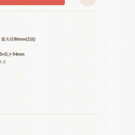
最大径86mm(2個)
5×高さ94mm
ラス