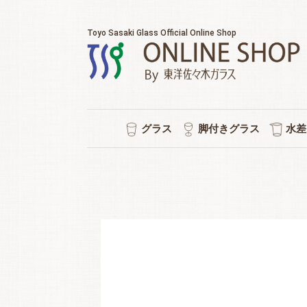
Toyo Sasaki Glass Official Online Shop
グラス
脚付きグラス
水差
耐熱マグカップ
セット販売
ウイスキー
チューハイ
タンブラー
ワイン
日本酒
ビール
焼酎
冷茶
ワイン/シャンパン/ワイン
ショートステム
カクテルグラス
ハイ
ビヤ
ピル
スタ
冷酒
ポケ
普段
水
シ
強
ロ
泡