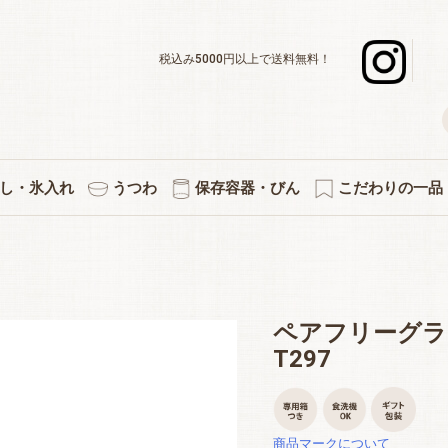
税込み5000円以上で送料無料！
し・氷入れ
うつわ
保存容器・びん
こだわりの一品
デキャンタ
ボール・水割り
ーグラスセット
スナー・足つき
ックタンブラー
グラスセット
ットカラフェ
使いのグラス
差＆カラフェ
ョットグラス
化タンブラー
ックグラス
立ちグラス
ペアセット
３個セット
５個セット
焼酎グラス
徳利・片口
タンブラー
カラフェ
酒杯
マグ
氷入れ
ペアワインセット
ワインデキャンタ
シャンパングラス
赤・白兼用ワイン
デザートグラス
ボール・小鉢
アミューズ
白ワイン
赤ワイン
プレート
小皿
キッチン雑貨
果実酒びん
保存容器
付属品
プリント・イラス
熱燗・お湯わ
伝統的工芸
縁起物
切子
ペアフリーグラ
T297
商品マークについて