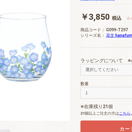
￥3,850
税込
☆
商品コード：
G099-T297
シリーズ名：
花文 hanafum
ラッピングについて ※
数量
※在庫残り21個
21個以上ご注文の方は
こちら
カー