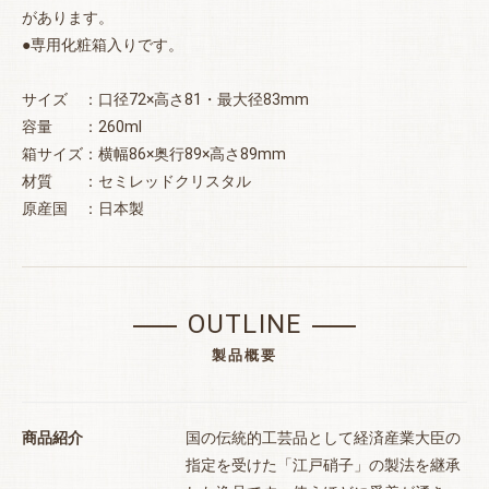
があります。
●専用化粧箱入りです。
サイズ ：口径72×高さ81・最大径83mm
容量 ：260ml
箱サイズ：横幅86×奥行89×高さ89mm
材質 ：セミレッドクリスタル
原産国 ：日本製
OUTLINE
製品概要
お買い物を続ける
カートへ進む
商品紹介
国の伝統的工芸品として経済産業大臣の
指定を受けた「江戸硝子」の製法を継承