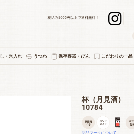
税込み5000円以上で送料無料！
し・氷入れ
うつわ
保存容器・びん
こだわりの一品
デキャンタ
ボール・水割り
ーグラスセット
スナー・足つき
ックタンブラー
グラスセット
ットカラフェ
使いのグラス
差＆カラフェ
ョットグラス
化タンブラー
ックグラス
立ちグラス
ペアセット
３個セット
５個セット
焼酎グラス
徳利・片口
タンブラー
カラフェ
酒杯
マグ
氷入れ
ペアワインセット
ワインデキャンタ
シャンパングラス
赤・白兼用ワイン
デザートグラス
ボール・小鉢
アミューズ
白ワイン
赤ワイン
プレート
小皿
キッチン雑貨
果実酒びん
保存容器
付属品
プリント・イラス
熱燗・お湯わ
伝統的工芸
縁起物
切子
杯（月見酒）
10784
商品マークについて