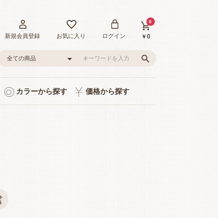
0
新規会員登録
お気に入り
ログイン
￥0
カラーから探す
価格から探す
ト入り
り
品
グレー/ブラック
ピンク/レッド
グリーン
イエロー
ブルー
0～1,000円
1,001～3,000円
3,001～5,000円
5,001～10,000円
10,001～20,000円
20,001～35,000円