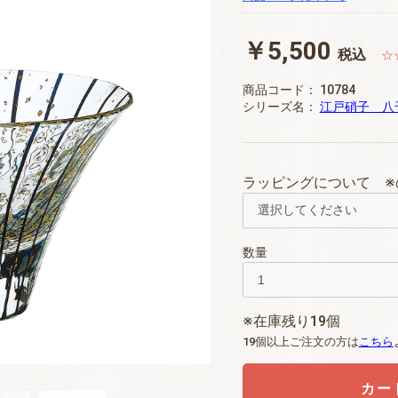
￥5,500
税込
☆
商品コード：
10784
シリーズ名：
江戸硝子 八
ラッピングについて ※
数量
※在庫残り19個
19個以上ご注文の方は
こちら
カー