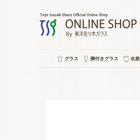
Toyo Sasaki Glass Official Online Shop
グラス
脚付きグラス
水差
耐熱マグカップ
セット販売
ウイスキー
チューハイ
タンブラー
ワイン
日本酒
ビール
焼酎
冷茶
ワイン/シャンパン/ワイン
ショートステム
カクテルグラス
ハイ
ビヤ
ピル
スタ
冷酒
ポケ
普段
水
シ
強
ロ
泡