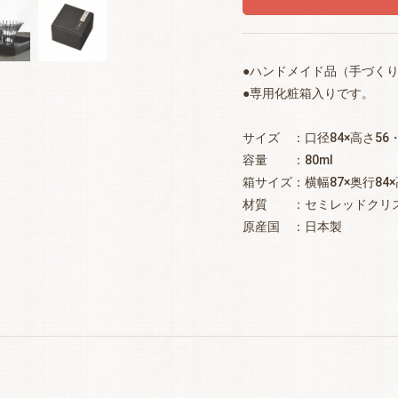
●ハンドメイド品（手づく
●専用化粧箱入りです。
サイズ ：口径84×高さ56
容量 ：80ml
箱サイズ：横幅87×奥行84×
材質 ：セミレッドクリ
原産国 ：日本製