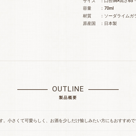
サイズ ：口径56×高さ65
容量 ：70ml
材質 ：ソーダライムガ
原産国 ：日本製
OUTLINE
製品概要
す。小さくて可愛らしく、お酒を少しだけ愉しみたい方にもおすすめで
お買い物を続ける
カートへ進む