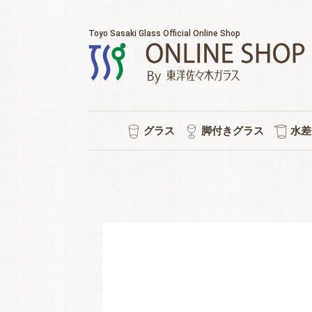
Toyo Sasaki Glass Official Online Shop
グラス
脚付きグラス
水差
耐熱マグカップ
セット販売
ウイスキー
チューハイ
タンブラー
ワイン
日本酒
ビール
焼酎
冷茶
ワイン/シャンパン/ワイン
ショートステム
カクテルグラス
ハイ
ビヤ
ピル
スタ
冷酒
ポケ
普段
水
シ
強
ロ
泡