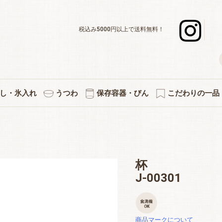
税込み5000円以上で送料無料！
し・氷入れ
うつわ
保存容器・びん
こだわりの一品
デキャンタ
ボール・水割り
ーグラスセット
スナー・足つき
ックタンブラー
グラスセット
ットカラフェ
使いのグラス
差＆カラフェ
ョットグラス
化タンブラー
ックグラス
立ちグラス
ペアセット
３個セット
５個セット
焼酎グラス
徳利・片口
タンブラー
カラフェ
酒杯
マグ
氷入れ
ペアワインセット
ワインデキャンタ
シャンパングラス
赤・白兼用ワイン
デザートグラス
ボール・小鉢
アミューズ
白ワイン
赤ワイン
プレート
小皿
キッチン雑貨
果実酒びん
保存容器
付属品
プリント・イラス
熱燗・お湯わ
伝統的工芸
縁起物
切子
杯
J-00301
商品マークについて