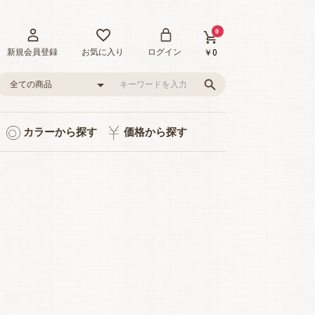
0
新規会員登録
お気に入り
ログイン
￥0
カラーから探す
価格から探す
ト入り
り
品
グレー/ブラック
ピンク/レッド
グリーン
イエロー
ブルー
0～1,000円
1,001～3,000円
3,001～5,000円
5,001～10,000円
10,001～20,000円
20,001～35,000円