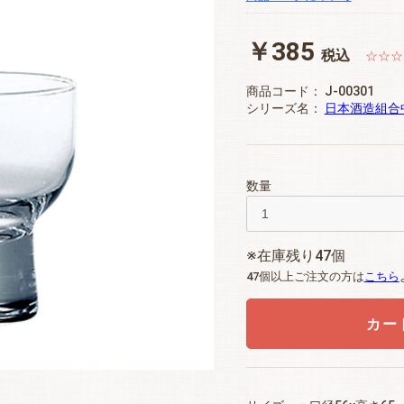
￥385
税込
☆☆☆☆
商品コード：
J-00301
シリーズ名：
日本酒造組合
数量
※在庫残り47個
47個以上ご注文の方は
こちら
カー