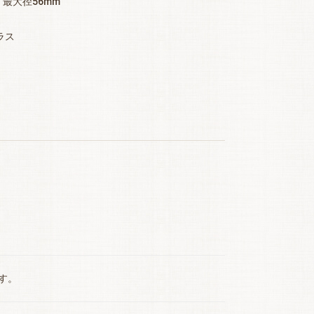
・最大径56mm
ラス
す。