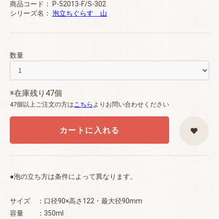
商品コード：
P-52013-F/S-302
シリーズ名：
泡立ちぐらす 山
数量
※在庫残り47個
47個以上ご注文の方は
こちら
よりお問い合わせください
カートに入れる
●泡の立ち方は条件によって異なります。
サイズ ：口径90×高さ122・最大径90mm
容量 ：350ml