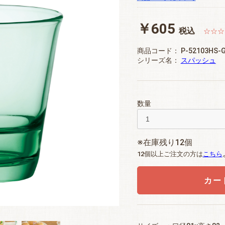
￥605
税込
☆☆☆☆
商品コード：
P-52103HS-
シリーズ名：
スパッシュ
数量
※在庫残り12個
12個以上ご注文の方は
こちら
カー