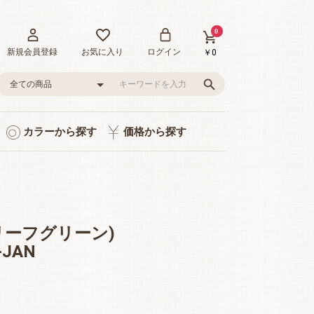
0
新規会員登録
お気に入り
ログイン
￥0
カラーから探す
価格から探す
ト入り
り
品
グレー/ブラック
ピンク/レッド
グリーン
イエロー
ブルー
0～1,000円
1,001～3,000円
3,001～5,000円
5,001～10,000円
10,001～20,000円
20,001～35,000円
リーフグリーン)
-JAN