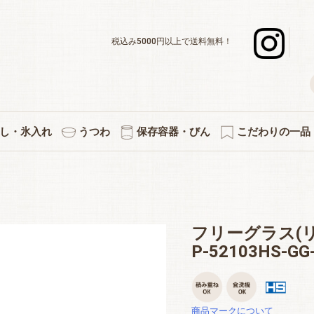
税込み5000円以上で送料無料！
し・氷入れ
うつわ
保存容器・びん
こだわりの一品
デキャンタ
ボール・水割り
ーグラスセット
スナー・足つき
ックタンブラー
グラスセット
ットカラフェ
使いのグラス
差＆カラフェ
ョットグラス
化タンブラー
ックグラス
立ちグラス
ペアセット
３個セット
５個セット
焼酎グラス
徳利・片口
タンブラー
カラフェ
酒杯
マグ
氷入れ
ペアワインセット
ワインデキャンタ
シャンパングラス
赤・白兼用ワイン
デザートグラス
ボール・小鉢
アミューズ
白ワイン
赤ワイン
プレート
小皿
キッチン雑貨
果実酒びん
保存容器
付属品
プリント・イラス
熱燗・お湯わ
伝統的工芸
縁起物
切子
フリーグラス(
P-52103HS-GG
商品マークについて