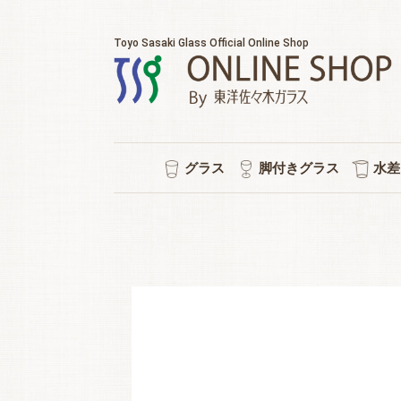
Toyo Sasaki Glass Official Online Shop
グラス
脚付きグラス
水差
耐熱マグカップ
セット販売
ウイスキー
チューハイ
タンブラー
ワイン
日本酒
ビール
焼酎
冷茶
ワイン/シャンパン/ワイン
ショートステム
カクテルグラス
ハイ
ビヤ
ピル
スタ
冷酒
ポケ
普段
水
シ
強
ロ
泡