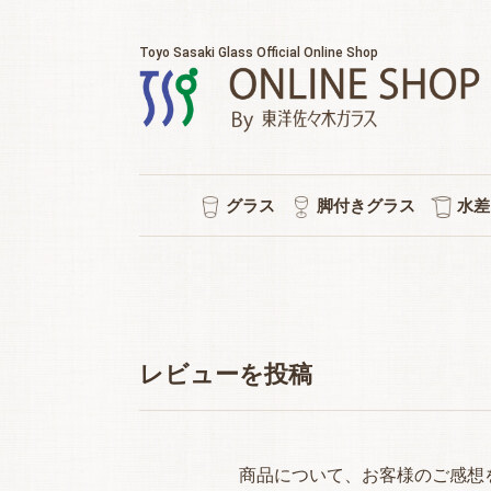
Toyo Sasaki Glass Official Online Shop
グラス
脚付きグラス
水差
耐熱マグカップ
セット販売
ウイスキー
チューハイ
タンブラー
ワイン
日本酒
ビール
焼酎
冷茶
ワイン/シャンパン/ワイン
ショートステム
カクテルグラス
ハイ
ビヤ
ピル
スタ
冷酒
ポケ
普段
水
シ
強
ロ
泡
レビューを投稿
商品について、お客様のご感想