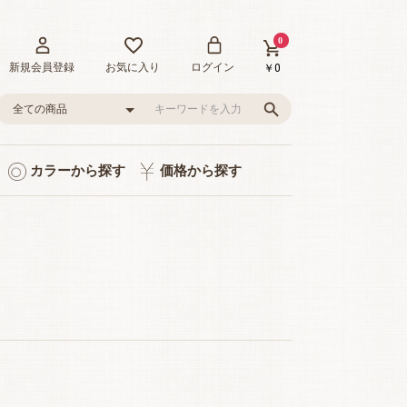
0
新規会員登録
お気に入り
ログイン
￥0
カラーから探す
価格から探す
ト入り
り
品
グレー/ブラック
ピンク/レッド
グリーン
イエロー
ブルー
0～1,000円
1,001～3,000円
3,001～5,000円
5,001～10,000円
10,001～20,000円
20,001～35,000円