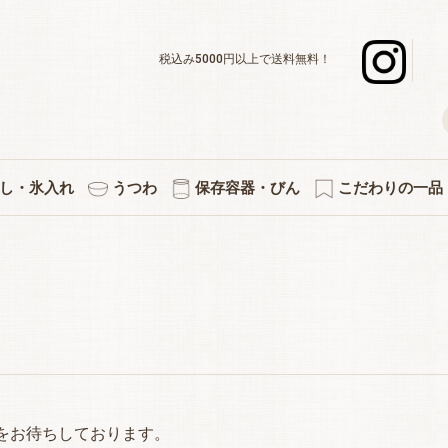
税込み5000円以上で送料無料！
し・氷入れ
うつわ
保存容器・びん
こだわりの一品
デキャンタ
ボール・水割り
ーグラスセット
スナー・足つき
ックタンブラー
グラスセット
ットカラフェ
使いのグラス
差＆カラフェ
ョットグラス
化タンブラー
ックグラス
立ちグラス
ペアセット
３個セット
５個セット
焼酎グラス
徳利・片口
タンブラー
カラフェ
酒杯
マグ
氷入れ
ペアワインセット
ワインデキャンタ
シャンパングラス
赤・白兼用ワイン
デザートグラス
ボール・小鉢
アミューズ
白ワイン
赤ワイン
プレート
小皿
キッチン雑貨
果実酒びん
保存容器
付属品
プリント・イラス
熱燗・お湯わ
伝統的工芸
縁起物
切子
をお待ちしております。