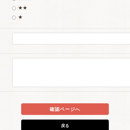
★★
★
確認ページへ
戻る