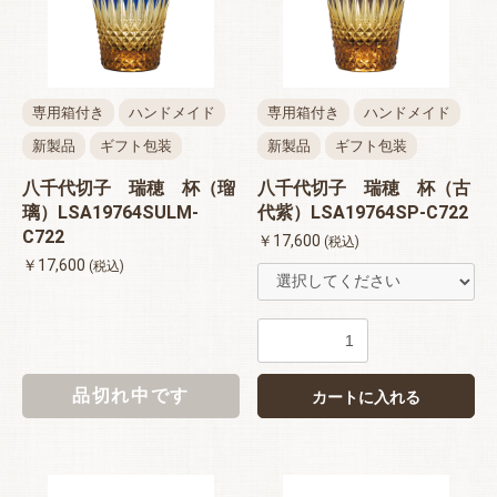
専用箱付き
ハンドメイド
専用箱付き
ハンドメイド
新製品
ギフト包装
新製品
ギフト包装
八千代切子 瑞穂 杯（瑠
八千代切子 瑞穂 杯（古
璃）LSA19764SULM-
代紫）LSA19764SP-C722
C722
￥17,600
(税込)
￥17,600
(税込)
品切れ中です
カートに入れる