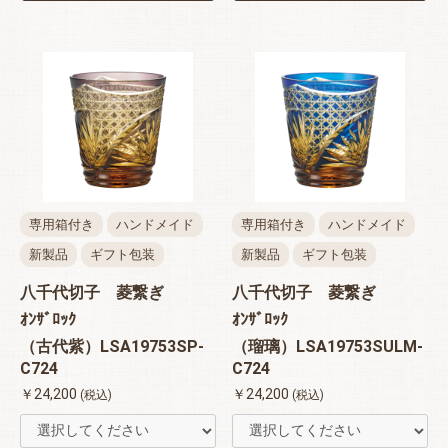
専用箱付き
ハンドメイド
専用箱付き
ハンドメイド
新製品
ギフト包装
新製品
ギフト包装
八千代切子 菱繋ぎ
八千代切子 菱繋ぎ
ｵﾝｻﾞﾛｯｸ
ｵﾝｻﾞﾛｯｸ
（古代紫）LSA19753SP-
（瑠璃）LSA19753SULM-
C724
C724
￥24,200
￥24,200
(税込)
(税込)