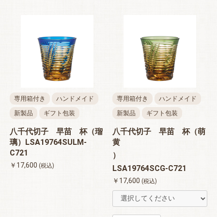
専用箱付き
ハンドメイド
専用箱付き
ハンドメイド
新製品
ギフト包装
新製品
ギフト包装
八千代切子 早苗 杯（瑠
八千代切子 早苗 杯（萌
璃）LSA19764SULM-
黄
C721
）
￥17,600
(税込)
LSA19764SCG-C721
￥17,600
(税込)