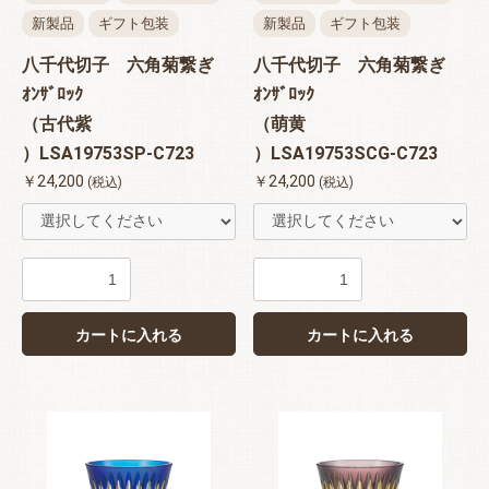
新製品
ギフト包装
新製品
ギフト包装
八千代切子 六角菊繋ぎ
八千代切子 六角菊繋ぎ
ｵﾝｻﾞﾛｯｸ
ｵﾝｻﾞﾛｯｸ
お買い物を続ける
カートへ進む
（古代紫
（萌黄
）LSA19753SP-C723
）LSA19753SCG-C723
￥24,200
￥24,200
(税込)
(税込)
カートに入れる
カートに入れる