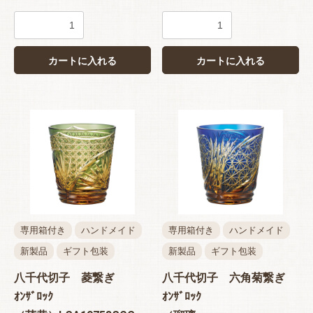
カートに入れる
カートに入れる
専用箱付き
ハンドメイド
専用箱付き
ハンドメイド
新製品
ギフト包装
新製品
ギフト包装
八千代切子 菱繋ぎ
八千代切子 六角菊繋ぎ
ｵﾝｻﾞﾛｯｸ
ｵﾝｻﾞﾛｯｸ