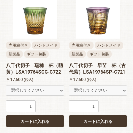
専用箱付き
ハンドメイド
専用箱付き
ハンドメイド
新製品
ギフト包装
新製品
ギフト包装
八千代切子 瑞穂 杯（萌
八千代切子 早苗 杯（古
黄）LSA19764SCG-C722
代紫）LSA19764SP-C721
￥17,600
￥17,600
(税込)
(税込)
カートに入れる
カートに入れる