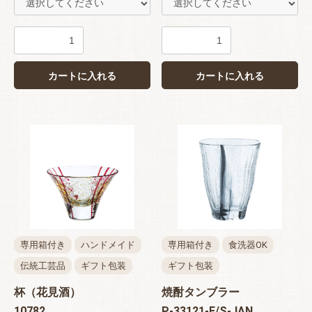
カートに入れる
カートに入れる
専用箱付き
ハンドメイド
専用箱付き
食洗器OK
伝統工芸品
ギフト包装
ギフト包装
杯（花見酒）
焼酎タンブラー
10782
P-33121-F/S-JAN