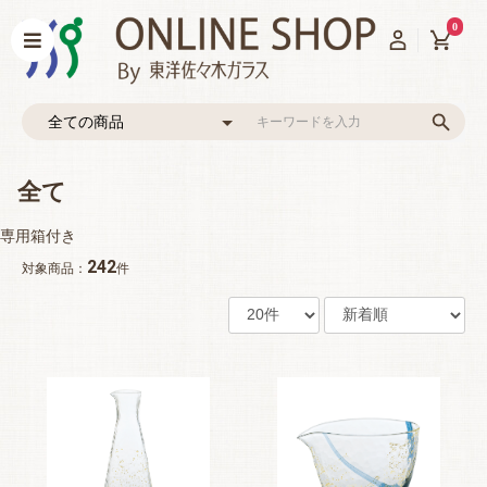
0
全て
専用箱付き
242
対象商品：
件